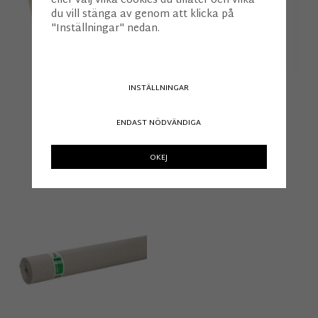
eller välj vilka cookies du tillåter och vilka
du vill stänga av genom att klicka på
"Inställningar" nedan.
Massivt furugolv 2-sort
Massivt furugolv 2-sort
INSTÄLLNINGAR
30x280 mm
30x209 mm
889 kr
539 kr
/m²
/m²
ENDAST NÖDVÄNDIGA
OKEJ