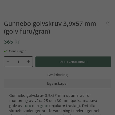
Gunnebo golvskruv 3,9x57 mm
(golv furu/gran)
365 kr
Finns i lager
LÄGG I VARUKORGEN
Beskrivning
Egenskaper
Gunnebo golvskruv 3,9x57 mm optimerad för
montering av våra 25 och 30 mm tjocka massiva
golv av
furu
och
gran
(mjukare träslag). Det lilla
skruvhuvudet ger bra försänkning i underlaget och