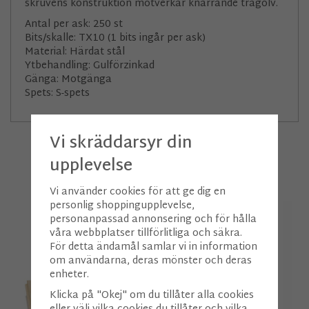
skruvens konstruktion­ motverkar knarrande trägolv.
Antal per ask: 250 st
Bits/skalle: TX10 (1 bits ingår per ask)
Material: Härdat stål
Ytbehandling: Gulförzinkad
Gänga: Motgänga
Spets: S-spets
Vi skräddarsyr din
upplevelse
Andra köpte även
Vi använder cookies för att ge dig en
personlig shoppingupplevelse,
personanpassad annonsering och för hålla
våra webbplatser tillförlitliga och säkra.
För detta ändamål samlar vi in information
om användarna, deras mönster och deras
enheter.
Klicka på "Okej" om du tillåter alla cookies