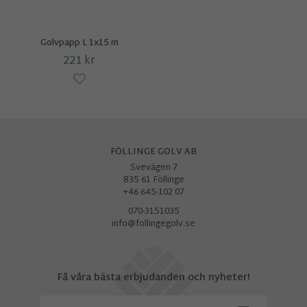
Golvpapp L 1x15 m
221 kr
FÖLLINGE GOLV AB
Svevägen 7
835 61 Föllinge
+46 645-102 07
070-3151035
info@follingegolv.se
Få våra bästa erbjudanden och nyheter!