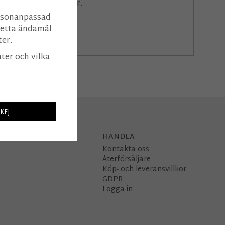
a golv, tak och väggar.
ersonanpassad
 detta ändamål
er.
åter och vilka
KEJ
HANDLA
Kontakta oss
Återförsäljare
Köp- och leveransvillkor
GDPR
Logga in