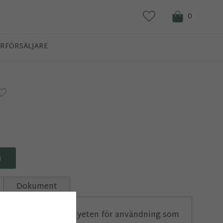
0
RFÖRSÄLJARE
N
Dokument
age tillverkad av polyeten för användning som