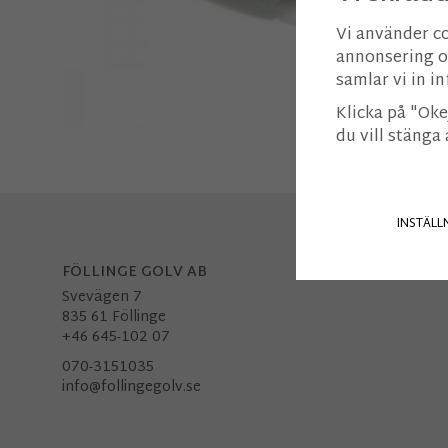
Vi använder c
annonsering oc
samlar vi in 
Klicka på "Okej
du vill stänga
INSTÄLL
FÖLLINGE GOLV AB
Svevägen 7
835 61 Föllinge
+46 645-102 07
070-3151035
info@follingegolv.se