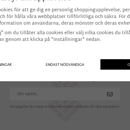
tillfällig täckning för att skydd
ookies för att ge dig en personlig shoppingupplevelse, p
Bredd: 2 m
h för hålla våra webbplatser tillförlitliga och säkra. För
Längd per rulle: 50 m
information om användarna, deras mönster och deras enhet
" om du tillåter alla cookies eller välj vilka cookies du till
 av genom att klicka på "Inställningar" nedan.
NINGAR
ENDAST NÖDVÄNDIGA
O
Få våra bästa erbjudanden och nyheter!
De uppgifter du matar in kommer endast användas till våra nyhetsbrev.