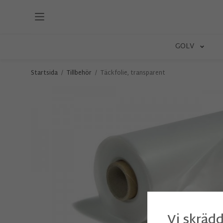
GOLV
Startsida
/
Tillbehör
/
Täckfolie, transparent
Vi skrädd