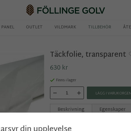
PANEL
OUTLET
VILDMARK
TILLBEHÖR
ÅTE
Täckfolie, transparent
630 kr
Finns i lager
LÄGG I VARUKORGE
Beskrivning
Egenskaper
Transparent folie från T-emball
arsyr din upplevelse