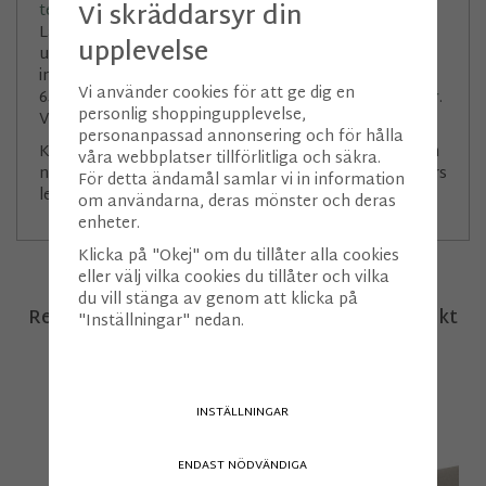
Vi skräddarsyr din
terminaler
, samt till vår partner Torkat Trägolv i
Länna (Stockholm) för 2400 kr. Vi erbjuder även
upplevelse
utkörning med kranbil till de postnummer som ligger
inom ca 5 mils radie från DSVs 27 terminaler för
Vi använder cookies för att ge dig en
6500 kr. För mer info, läs våra
Köp- & leveransvillkor
.
personlig shoppingupplevelse,
Val och köp av frakt görs i kassan.
personanpassad annonsering och för hålla
Köp våra produkter direkt i vår webbutik eller genom
våra webbplatser tillförlitliga och säkra.
någon av våra
Återförsäljare
. Beräkna ca 2-4 veckors
För detta ändamål samlar vi in information
leveranstid på golv och panel.
om användarna, deras mönster och deras
enheter.
Klicka på "Okej" om du tillåter alla cookies
eller välj vilka cookies du tillåter och vilka
du vill stänga av genom att klicka på
Rekommenderade tillbehör till denna produkt
"Inställningar" nedan.
INSTÄLLNINGAR
ENDAST NÖDVÄNDIGA