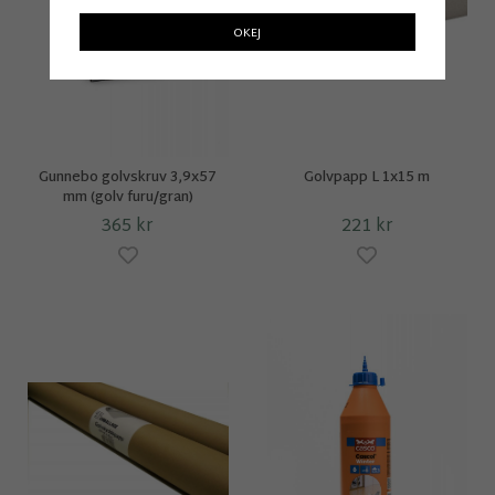
OKEJ
Gunnebo golvskruv 3,9x57
Golvpapp L 1x15 m
mm (golv furu/gran)
365 kr
221 kr