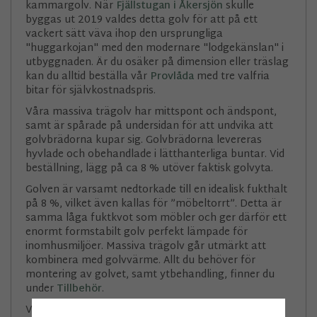
kammargolv. När
Fjällstugan i Åkersjön
skulle
byggas ut 2019 valdes detta golv för att på ett
vackert sätt väva ihop den ursprungliga
"huggarkojan" med den modernare "lodgekänslan" i
utbyggnaden. Är du osäker på dimension eller träslag
kan du alltid beställa vår
Provlåda
med tre valfria
bitar för självkostnadspris.
Våra massiva trägolv har mittspont och ändspont,
samt är spårade på undersidan för att undvika att
golvbrädorna kupar sig. Golvbrädorna levereras
hyvlade och obehandlade i lätthanterliga buntar. Vid
beställning, lägg på ca 8 % utöver faktisk golvyta.
Golven är varsamt nedtorkade till en idealisk fukthalt
på 8 %, vilket även kallas för ”möbeltorrt”. Detta är
samma låga fuktkvot som möbler och ger därför ett
enormt formstabilt golv perfekt lämpade för
inomhusmiljöer. Massiva trägolv går utmärkt att
kombinera med golvvärme. Allt du behöver för
montering av golvet, samt ytbehandling, finner du
under
Tillbehör
.
Vi levererar inom Sverige till någon av
DSV 27