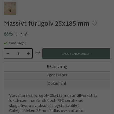
Massivt furugolv 25x185 mm
695 kr
/
m²
Finns i lager
m²
LÄGG I VARUKORGEN
Beskrivning
Egenskaper
Dokument
Vårt massiva furugolv 25x185 mm är tillverkat av
lokalvuxen norrländsk och FSC-certifierad
skogsråvara av absolut högsta kvalitet.
Golvtjockleken 25 mm kallas även ofta för