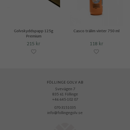
Golvskyddspapp 125g
Casco trälim vinter 750 ml
Premium
215 kr
118 kr
FÖLLINGE GOLV AB
Svevägen 7
835 61 Föllinge
+46 645-102 07
070-3151035
info@follingegolv.se